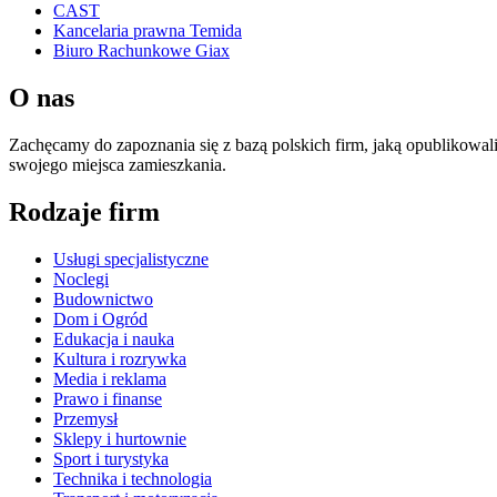
CAST
Kancelaria prawna Temida
Biuro Rachunkowe Giax
O nas
Zachęcamy do zapoznania się z bazą polskich firm, jaką opublikowal
swojego miejsca zamieszkania.
Rodzaje firm
Usługi specjalistyczne
Noclegi
Budownictwo
Dom i Ogród
Edukacja i nauka
Kultura i rozrywka
Media i reklama
Prawo i finanse
Przemysł
Sklepy i hurtownie
Sport i turystyka
Technika i technologia