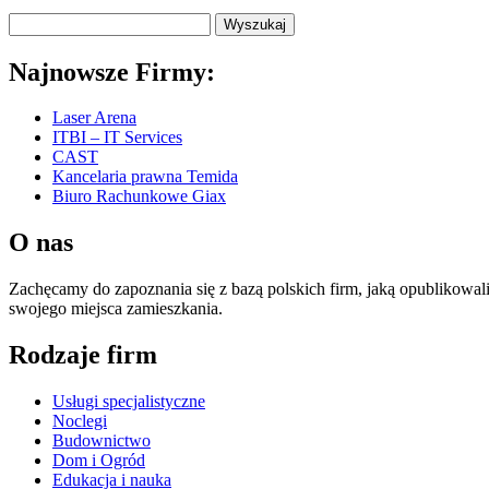
Najnowsze Firmy:
Laser Arena
ITBI – IT Services
CAST
Kancelaria prawna Temida
Biuro Rachunkowe Giax
O nas
Zachęcamy do zapoznania się z bazą polskich firm, jaką opublikowal
swojego miejsca zamieszkania.
Rodzaje firm
Usługi specjalistyczne
Noclegi
Budownictwo
Dom i Ogród
Edukacja i nauka